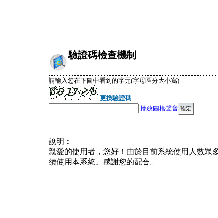
驗證碼檢查機制
請輸入您在下圖中看到的字元(字母區分大小寫)
更換驗證碼
播放圖檔聲音
說明︰
親愛的使用者，您好！由於目前系統使用人數眾
續使用本系統。感謝您的配合。