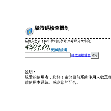
驗證碼檢查機制
請輸入您在下圖中看到的字元(字母區分大小寫)
更換驗證碼
播放圖檔聲音
說明︰
親愛的使用者，您好！由於目前系統使用人數眾
續使用本系統。感謝您的配合。