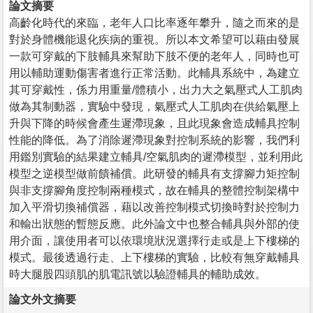
論文摘要
高齡化時代的來臨，老年人口比率逐年攀升，隨之而來的是
對於身體機能退化疾病的重視。所以本文希望可以藉由發展
一款可穿戴的下肢輔具來幫助下肢不便的老年人，同時也可
用以輔助運動傷害者進行正常活動。此輔具系統中，為建立
其可穿戴性，係力用重量/體積小，出力大之氣壓式人工肌肉
做為其制動器，實驗中發現，氣壓式人工肌肉在供給氣壓上
升與下降的時候會產生遲滯現象，且此現象會造成輔具控制
性能的降低。為了消除遲滯現象對控制系統的影響，我們利
用鑑別實驗的結果建立輔具/空氣肌肉的遲滯模型，並利用此
模型之逆模型做前饋補償。此研發的輔具有支撐腳力矩控制
與非支撐腳角度控制兩種模式，故在輔具的整體控制架構中
加入平滑切換補償器，藉以改善控制模式切換時對於控制力
和輸出狀態的暫態反應。此外論文中也整合輔具與外部的使
用介面，讓使用者可以依環境狀況選擇行走或是上下樓梯的
模式。最後透過行走、上下樓梯的實驗，比較有無穿戴輔具
時大腿股四頭肌的肌電訊號以驗證輔具的輔助成效。
論文外文摘要