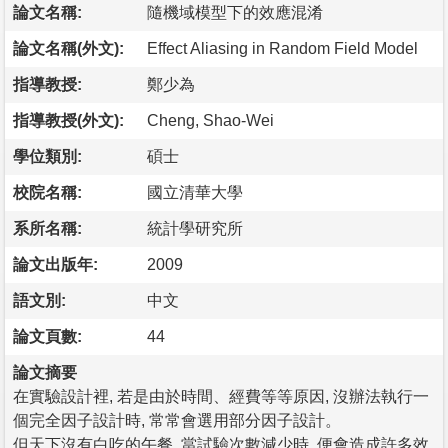
論文名稱:
隨機域模型下的效應混淆
論文名稱(外文):
Effect Aliasing in Random Field Model
指導教授:
鄭少為
指導教授(外文):
Cheng, Shao-Wei
學位類別:
碩士
校院名稱:
國立清華大學
系所名稱:
統計學研究所
論文出版年:
2009
語文別:
中文
論文頁數:
44
論文摘要
在實驗設計裡, 若是由於時間、經費等等原因, 沒辦法執行一
個完全因子設計時, 常常會選用部分因子設計。
但天下沒有白吃的午餐, 當試驗次數減少時, 便會造成許多效