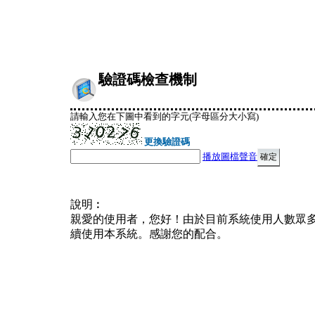
驗證碼檢查機制
請輸入您在下圖中看到的字元(字母區分大小寫)
更換驗證碼
播放圖檔聲音
說明︰
親愛的使用者，您好！由於目前系統使用人數眾
續使用本系統。感謝您的配合。