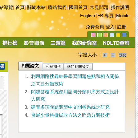
站導覽
|
首頁
|
關於本站
|
聯絡我們
|
國圖首頁
|
常見問題
|
操作說明
English
|
FB 專頁
|
Mobile
免費會員
登入
|
註冊
字體大小：
相關論文
相關期刊
熱門點閱論文
1.
利用網路搜尋結果學習問題焦點和相依關係
之問題分類技術
2.
問題答覆系統使用語句分類排序方式之設計
與研究
3.
建置多項問題類型中文問答系統之研究
4.
發展少量特徵擷取方法之問題分類技術