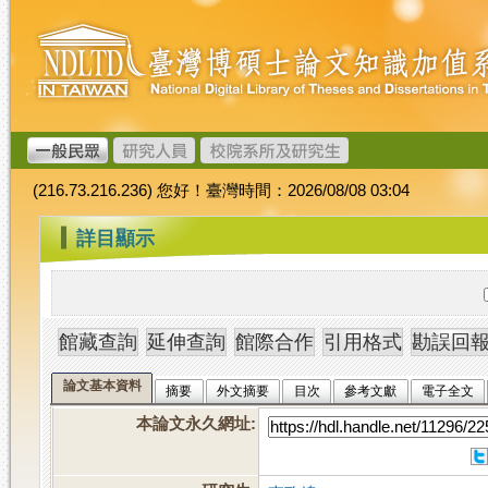
跳
臺
到
灣
主
博
要
碩
內
士
容
論
文
(216.73.216.236) 您好！臺灣時間：2026/08/08 03:04
加
值
:::
詳目顯示
系
統
論文基本資料
摘要
外文摘要
目次
參考文獻
電子全文
本論文永久網址
: