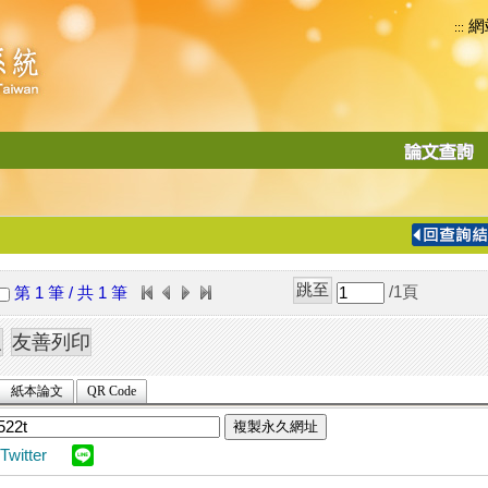
網
:::
功
能
切
換
導
覽
/1
頁
第 1 筆 / 共 1 筆
列
紙本論文
QR Code
複製永久網址
Twitter