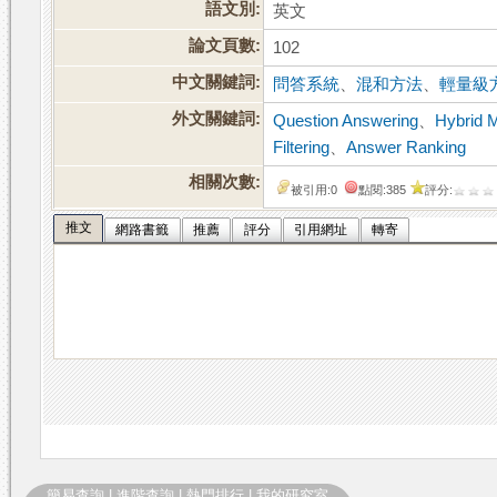
語文別:
英文
論文頁數:
102
中文關鍵詞:
問答系統
、
混和方法
、
輕量級
外文關鍵詞:
Question Answering
、
Hybrid 
Filtering
、
Answer Ranking
相關次數:
被引用:0
點閱:385
評分:
推文
網路書籤
推薦
評分
引用網址
轉寄
簡易查詢
|
進階查詢
|
熱門排行
|
我的研究室