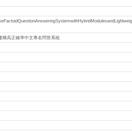
seFactoidQuestionAnsweringSystemwithHybridModulesandLightwei
建構高正確率中文專名問答系統