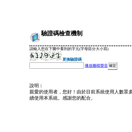
驗證碼檢查機制
請輸入您在下圖中看到的字元(字母區分大小寫)
更換驗證碼
播放圖檔聲音
說明︰
親愛的使用者，您好！由於目前系統使用人數眾
續使用本系統。感謝您的配合。