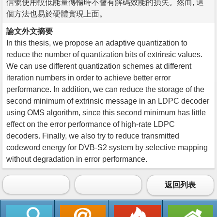
信號使用較低能量傳輸時不會有解碼效能的損失。然而, 這
個方法也易於硬體實現上面。
論文外文摘要
In this thesis, we propose an adaptive quantization to
reduce the number of quantization bits of extrinsic values.
We can use different quantization schemes at different
iteration numbers in order to achieve better error
performance. In addition, we can reduce the storage of the
second minimum of extrinsic message in an LDPC decoder
using OMS algorithm, since this second minimum has little
effect on the error performance of high-rate LDPC
decoders. Finally, we also try to reduce transmitted
codeword energy for DVB-S2 system by selective mapping
without degradation in error performance.
返回列表