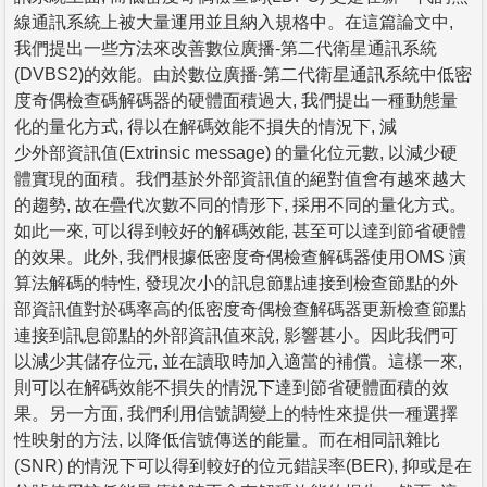
線通訊系統上被大量運用並且納入規格中。在這篇論文中,
我們提出一些方法來改善數位廣播-第二代衛星通訊系統
(DVBS2)的效能。由於數位廣播-第二代衛星通訊系統中低密
度奇偶檢查碼解碼器的硬體面積過大, 我們提出一種動態量
化的量化方式, 得以在解碼效能不損失的情況下, 減
少外部資訊值(Extrinsic message) 的量化位元數, 以減少硬
體實現的面積。我們基於外部資訊值的絕對值會有越來越大
的趨勢, 故在疊代次數不同的情形下, 採用不同的量化方式。
如此一來, 可以得到較好的解碼效能, 甚至可以達到節省硬體
的效果。此外, 我們根據低密度奇偶檢查解碼器使用OMS 演
算法解碼的特性, 發現次小的訊息節點連接到檢查節點的外
部資訊值對於碼率高的低密度奇偶檢查解碼器更新檢查節點
連接到訊息節點的外部資訊值來說, 影響甚小。因此我們可
以減少其儲存位元, 並在讀取時加入適當的補償。這樣一來,
則可以在解碼效能不損失的情況下達到節省硬體面積的效
果。另一方面, 我們利用信號調變上的特性來提供一種選擇
性映射的方法, 以降低信號傳送的能量。而在相同訊雜比
(SNR) 的情況下可以得到較好的位元錯誤率(BER), 抑或是在