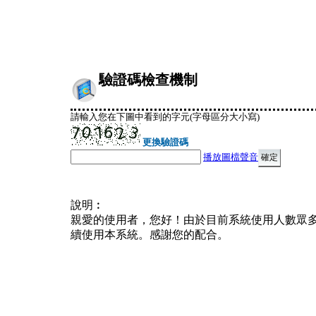
驗證碼檢查機制
請輸入您在下圖中看到的字元(字母區分大小寫)
更換驗證碼
播放圖檔聲音
說明︰
親愛的使用者，您好！由於目前系統使用人數眾
續使用本系統。感謝您的配合。