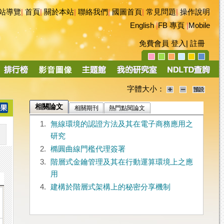
站導覽
|
首頁
|
關於本站
|
聯絡我們
|
國圖首頁
|
常見問題
|
操作說明
English
|
FB 專頁
|
Mobile
免費會員
登入
|
註冊
字體大小：
相關論文
相關期刊
熱門點閱論文
1.
無線環境的認證方法及其在電子商務應用之
研究
2.
橢圓曲線門檻代理簽署
3.
階層式金鑰管理及其在行動運算環境上之應
用
4.
建構於階層式架構上的秘密分享機制