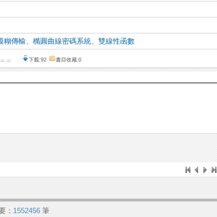
模糊傳輸
、
橢圓曲線密碼系統
、
雙線性函數
下載:92
書目收藏:0
要：
1552456
筆