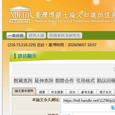
跳
臺
到
灣
主
博
要
碩
內
士
容
論
文
(216.73.216.229) 您好！臺灣時間：2026/08/07 18:57
加
值
:::
詳目顯示
系
統
論文基本資料
摘要
外文摘要
目次
參考文獻
電子全文
本論文永久網址
: