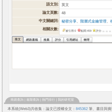
語文別:
英文
論文頁數:
48
中文關鍵詞:
秘密分享
、
階層式金鑰管理
、
相關次數:
被引用:0
點閱:459
評分:
推文
網路書籤
推薦
評分
引用網址
轉寄
簡易查詢
|
進階查詢
|
熱門排行
|
我的研究室
本系統(Web3)共收集：論文已授權全文：
845362
筆、書目與摘