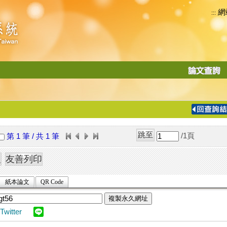
網
:::
功
能
切
換
導
覽
/1
頁
第 1 筆 / 共 1 筆
列
紙本論文
QR Code
複製永久網址
Twitter