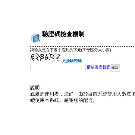
驗證碼檢查機制
請輸入您在下圖中看到的字元(字母區分大小寫)
更換驗證碼
播放圖檔聲音
說明︰
親愛的使用者，您好！由於目前系統使用人數眾
續使用本系統。感謝您的配合。