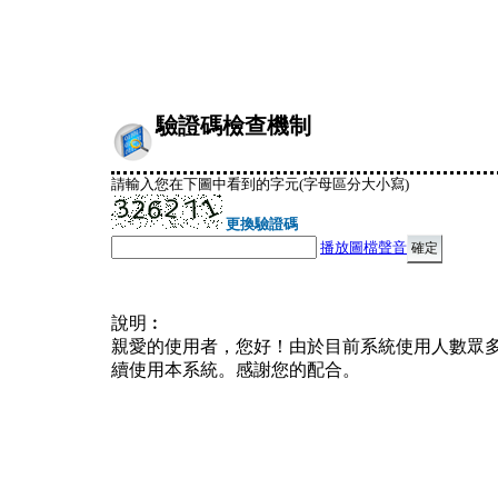
驗證碼檢查機制
請輸入您在下圖中看到的字元(字母區分大小寫)
更換驗證碼
播放圖檔聲音
說明︰
親愛的使用者，您好！由於目前系統使用人數眾
續使用本系統。感謝您的配合。