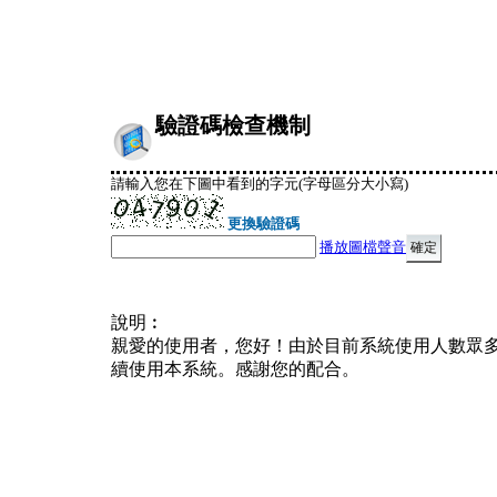
驗證碼檢查機制
請輸入您在下圖中看到的字元(字母區分大小寫)
更換驗證碼
播放圖檔聲音
說明︰
親愛的使用者，您好！由於目前系統使用人數眾
續使用本系統。感謝您的配合。