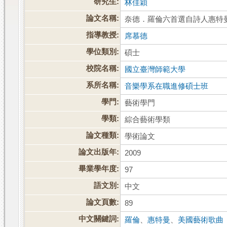
研究生:
林佳穎
論文名稱:
奈德．羅倫六首選自詩人惠特
指導教授:
席慕德
學位類別:
碩士
校院名稱:
國立臺灣師範大學
系所名稱:
音樂學系在職進修碩士班
學門:
藝術學門
學類:
綜合藝術學類
論文種類:
學術論文
論文出版年:
2009
畢業學年度:
97
語文別:
中文
論文頁數:
89
中文關鍵詞:
羅倫
、
惠特曼
、
美國藝術歌曲