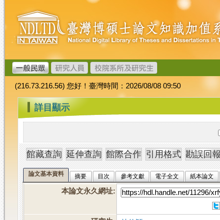
跳
臺
到
灣
主
博
要
碩
內
士
容
論
文
(216.73.216.56) 您好！臺灣時間：2026/08/08 09:50
加
值
:::
詳目顯示
系
統
論文基本資料
摘要
目次
參考文獻
電子全文
紙本論文
本論文永久網址
: