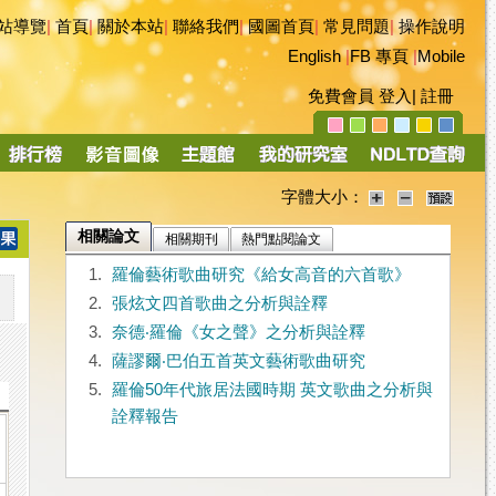
站導覽
|
首頁
|
關於本站
|
聯絡我們
|
國圖首頁
|
常見問題
|
操作說明
English
|
FB 專頁
|
Mobile
免費會員
登入
|
註冊
字體大小：
相關論文
相關期刊
熱門點閱論文
1.
羅倫藝術歌曲研究《給女高音的六首歌》
2.
張炫文四首歌曲之分析與詮釋
3.
奈德‧羅倫《女之聲》之分析與詮釋
4.
薩謬爾‧巴伯五首英文藝術歌曲研究
5.
羅倫50年代旅居法國時期 英文歌曲之分析與
詮釋報告