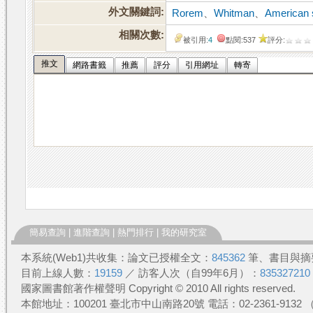
外文關鍵詞:
Rorem
、
Whitman
、
American
相關次數:
被引用:
4
點閱:537
評分:
推文
網路書籤
推薦
評分
引用網址
轉寄
簡易查詢
|
進階查詢
|
熱門排行
|
我的研究室
本系統(Web1)共收集：論文已授權全文：
845362
筆、書目與摘
目前上線人數：
19159
／ 訪客人次（自99年6月）：
835327210
國家圖書館著作權聲明 Copyright © 2010 All rights reserved.
本館地址：100201 臺北市中山南路20號 電話：02-2361-913