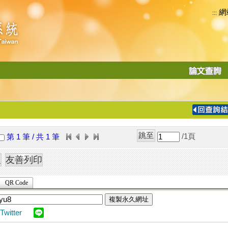
網
:::
功
能
切
換
導
覽
/1
頁
第 1 筆 / 共 1 筆
列
QR Code
複製永久網址
Twitter