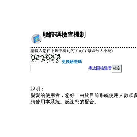
驗證碼檢查機制
請輸入您在下圖中看到的字元(字母區分大小寫)
更換驗證碼
播放圖檔聲音
說明︰
親愛的使用者，您好！由於目前系統使用人數眾
續使用本系統。感謝您的配合。