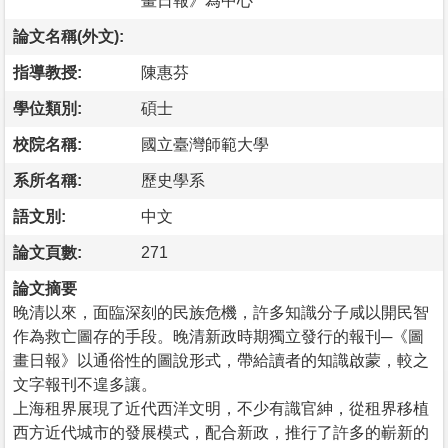
畫日報》為中心
論文名稱(外文):
指導教授:
陳惠芬
學位類別:
碩士
校院名稱:
國立臺灣師範大學
系所名稱:
歷史學系
語文別:
中文
論文頁數:
271
論文摘要
晚清以來，面臨深刻的民族危機，許多知識分子咸以開民智
作為救亡圖存的手段。晚清新政時期獨立發行的報刊─《圖
畫日報》以通俗性的圖說形式，帶給讀者的知識啟蒙，較之
文字報刊不遑多讓。
上海租界展現了近代西洋文明，不少有識官紳，從租界移植
西方近代城市的發展模式，配合新政，推行了許多的嶄新的