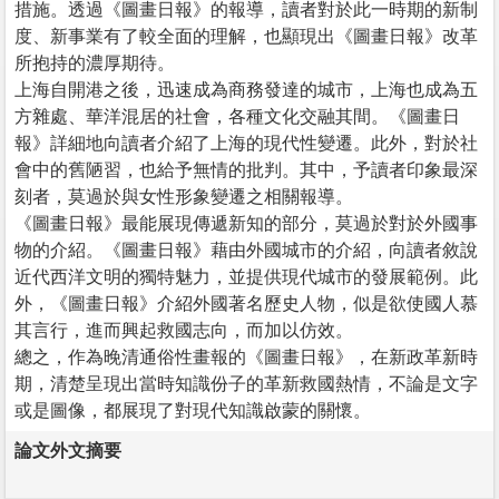
措施。透過《圖畫日報》的報導，讀者對於此一時期的新制
度、新事業有了較全面的理解，也顯現出《圖畫日報》改革
所抱持的濃厚期待。
上海自開港之後，迅速成為商務發達的城市，上海也成為五
方雜處、華洋混居的社會，各種文化交融其間。《圖畫日
報》詳細地向讀者介紹了上海的現代性變遷。此外，對於社
會中的舊陋習，也給予無情的批判。其中，予讀者印象最深
刻者，莫過於與女性形象變遷之相關報導。
《圖畫日報》最能展現傳遞新知的部分，莫過於對於外國事
物的介紹。《圖畫日報》藉由外國城市的介紹，向讀者敘說
近代西洋文明的獨特魅力，並提供現代城市的發展範例。此
外，《圖畫日報》介紹外國著名歷史人物，似是欲使國人慕
其言行，進而興起救國志向，而加以仿效。
總之，作為晚清通俗性畫報的《圖畫日報》，在新政革新時
期，清楚呈現出當時知識份子的革新救國熱情，不論是文字
或是圖像，都展現了對現代知識啟蒙的關懷。
論文外文摘要