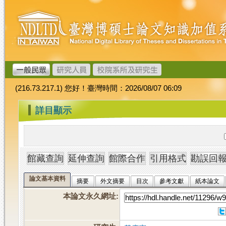
跳
臺
到
灣
主
博
要
碩
內
士
容
論
文
(216.73.217.1) 您好！臺灣時間：2026/08/07 06:09
加
值
:::
詳目顯示
系
統
論文基本資料
摘要
外文摘要
目次
參考文獻
紙本論文
本論文永久網址
: