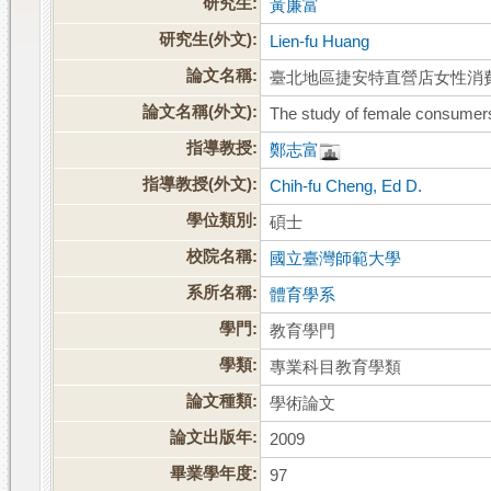
研究生:
黃廉富
研究生(外文):
Lien-fu Huang
論文名稱:
臺北地區捷安特直營店女性消
論文名稱(外文):
The study of female consumers'
指導教授:
鄭志富
指導教授(外文):
Chih-fu Cheng, Ed D.
學位類別:
碩士
校院名稱:
國立臺灣師範大學
系所名稱:
體育學系
學門:
教育學門
學類:
專業科目教育學類
論文種類:
學術論文
論文出版年:
2009
畢業學年度:
97