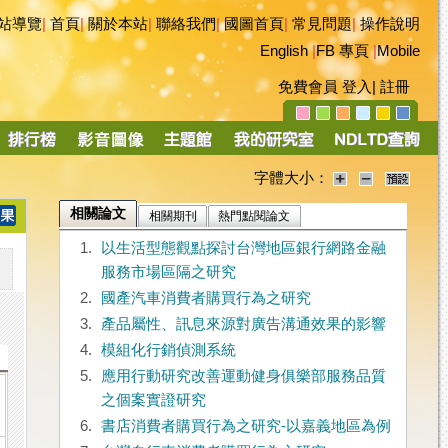
站導覽
|
首頁
|
關於本站
|
聯絡我們
|
國圖首頁
|
常見問題
|
操作說明
English
|
FB 專頁
|
Mobile
免費會員
登入
|
註冊
字體大小：
相關論文
相關期刊
熱門點閱論文
1.
以生活型態觀點探討台灣地區銀行網路金融
服務市場區隔之研究
2.
國產汽車消費者購買行為之研究
3.
產品屬性、訊息來源對廣告溝通效果的影響
4.
模組化行銷偵測系統
5.
應用行動研究改善運動健身俱樂部服務品質
之個案實證研究
6.
書店消費者購買行為之研究-以嘉義地區為例