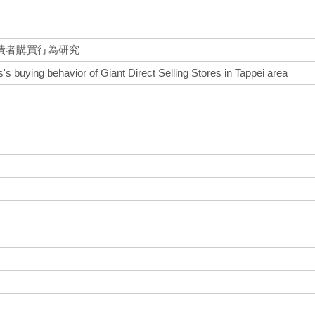
費者購買行為研究
s buying behavior of Giant Direct Selling Stores in Tappei area