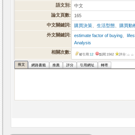
語文別:
中文
論文頁數:
165
中文關鍵詞:
購買決策
、
生活型態
、
購買動
外文關鍵詞:
estimate factor of buying
、
life
Analysis
相關次數:
被引用:
12
點閱:1562
評分:
推文
網路書籤
推薦
評分
引用網址
轉寄