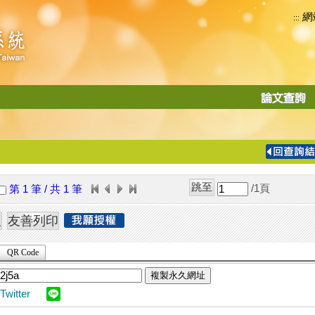
網
:::
功
能
切
換
導
覽
/1
頁
第 1 筆 / 共 1 筆
列
QR Code
複製永久網址
Twitter