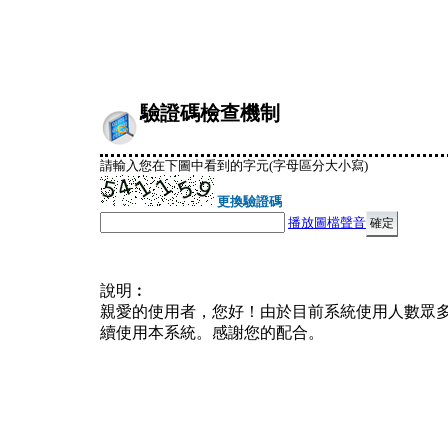
驗證碼檢查機制
請輸入您在下圖中看到的字元(字母區分大小寫)
更換驗證碼
播放圖檔聲音
說明︰
親愛的使用者，您好！由於目前系統使用人數眾
續使用本系統。感謝您的配合。