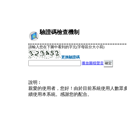
驗證碼檢查機制
請輸入您在下圖中看到的字元(字母區分大小寫)
更換驗證碼
播放圖檔聲音
說明︰
親愛的使用者，您好！由於目前系統使用人數眾
續使用本系統。感謝您的配合。