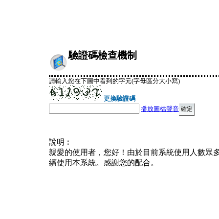
驗證碼檢查機制
請輸入您在下圖中看到的字元(字母區分大小寫)
更換驗證碼
播放圖檔聲音
說明︰
親愛的使用者，您好！由於目前系統使用人數眾
續使用本系統。感謝您的配合。