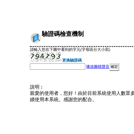
驗證碼檢查機制
請輸入您在下圖中看到的字元(字母區分大小寫)
更換驗證碼
播放圖檔聲音
說明︰
親愛的使用者，您好！由於目前系統使用人數眾
續使用本系統。感謝您的配合。