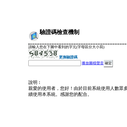
驗證碼檢查機制
請輸入您在下圖中看到的字元(字母區分大小寫)
更換驗證碼
播放圖檔聲音
說明︰
親愛的使用者，您好！由於目前系統使用人數眾
續使用本系統。感謝您的配合。