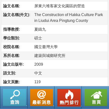
論文名稱:
屏東六堆客家文化園區的營造
論文名稱(外文):
The Construction of Hakka Culture Park
in Liudui Area Pingtung County
指導教授:
夏鑄九
學位類別:
碩士
校院名稱:
國立臺灣大學
系所名稱:
建築與城鄉研究所
論文出版年:
2009
語文別:
中文
論文頁數:
119
論文摘要
這些年來，政府各部會機關前仆後繼興辦各類文化館舍或文
化園區，但因為不同的決策樣態，於不同階段產生政策執行
錯誤案例時有耳聞，且就如部份報載內容，政府已然生產出