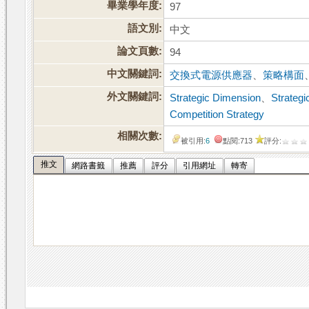
畢業學年度:
97
語文別:
中文
論文頁數:
94
中文關鍵詞:
交換式電源供應器
、
策略構面
外文關鍵詞:
Strategic Dimension
、
Strateg
Competition Strategy
相關次數:
被引用:
6
點閱:713
評分:
推文
網路書籤
推薦
評分
引用網址
轉寄