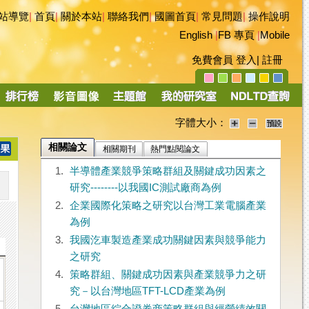
站導覽
|
首頁
|
關於本站
|
聯絡我們
|
國圖首頁
|
常見問題
|
操作說明
English
|
FB 專頁
|
Mobile
免費會員
登入
|
註冊
字體大小：
相關論文
相關期刊
熱門點閱論文
1.
半導體產業競爭策略群組及關鍵成功因素之
研究--------以我國IC測試廠商為例
2.
企業國際化策略之研究以台灣工業電腦產業
為例
3.
我國汔車製造產業成功關鍵因素與競爭能力
之研究
4.
策略群組、關鍵成功因素與產業競爭力之研
究－以台灣地區TFT-LCD產業為例