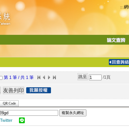
網
:::
功
能
切
換
導
覽
/1
頁
第 1 筆 / 共 1 筆
列
QR Code
複製永久網址
Twitter