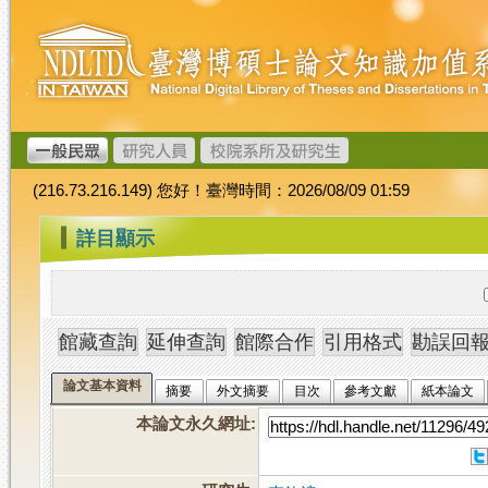
跳
臺
到
灣
主
博
要
碩
內
士
容
論
文
(216.73.216.149) 您好！臺灣時間：2026/08/09 01:59
加
值
:::
詳目顯示
系
統
論文基本資料
摘要
外文摘要
目次
參考文獻
紙本論文
本論文永久網址
: