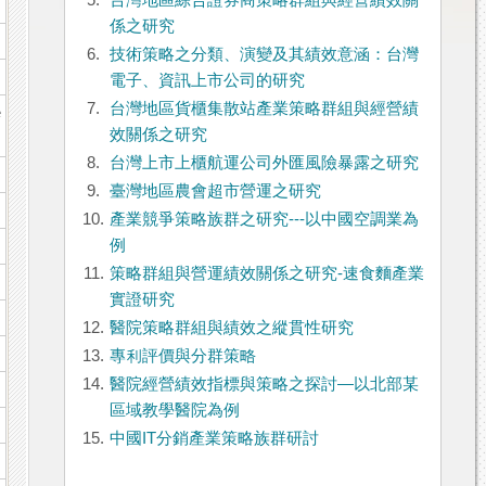
5.
台灣地區綜合證券商策略群組與經營績效關
係之研究
6.
技術策略之分類、演變及其績效意涵：台灣
電子、資訊上市公司的研究
7.
台灣地區貨櫃集散站產業策略群組與經營績
e
效關係之研究
8.
台灣上市上櫃航運公司外匯風險暴露之研究
9.
臺灣地區農會超市營運之研究
10.
產業競爭策略族群之研究---以中國空調業為
例
11.
策略群組與營運績效關係之研究-速食麵產業
實證研究
12.
醫院策略群組與績效之縱貫性研究
13.
專利評價與分群策略
14.
醫院經營績效指標與策略之探討—以北部某
區域教學醫院為例
15.
中國IT分銷產業策略族群研討