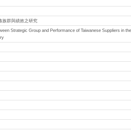
略族群與績效之研究
tween Strategic Group and Performance of Taiwanese Suppliers in th
ry