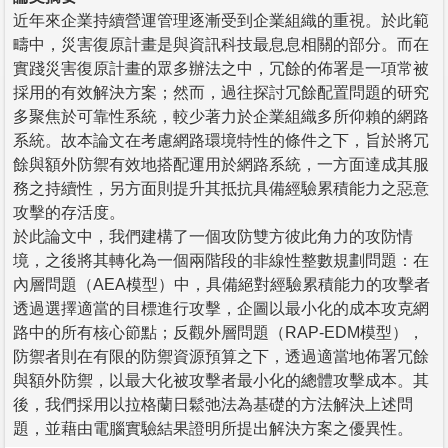
近年來企業持續營運管理逐漸受到企業組織的重視。於此範
疇中，災害復原計畫是與資訊科技最息息相關的部分。而在
實踐災害復原計畫的眾多辦法之中，冗餘的佈署是一項常被
採用的有效解決方案；然而，過往探討冗餘配置問題的研究
多聚焦於可靠性系統，較少著力於企業組織多所仰賴的網路
系統。故本論文在考慮網路環境特性的條件之下，旨於將冗
餘與額外防禦有效地搭配運用於網路系統，一方面達成其服
務之持續性，另方面則提升其抵抗具備經驗累積能力之惡意
攻擊的存活度。
於此論文中，我們建構了一個攻防雙方彼此角力的攻防情
境，之後將其轉化為一個兩階段的非線性整數規劃問題：在
內層問題（AEA模型）中，具備絕對經驗累積能力的攻擊者
透過選擇適當的目標進行攻擊，企圖以最小化的成本攻克網
路中的所有核心節點；反觀外層問題（RAP-EDM模型），
防禦者則在有限的防禦資源預算之下，透過適當地佈署冗餘
與額外防禦，以最大化被攻擊者最小化的總體攻擊成本。其
後，我們採用以拉格蘭日鬆弛法為基礎的方法解決上述問
題，並藉由電腦實驗結果證明所提出解決方案之優異性。