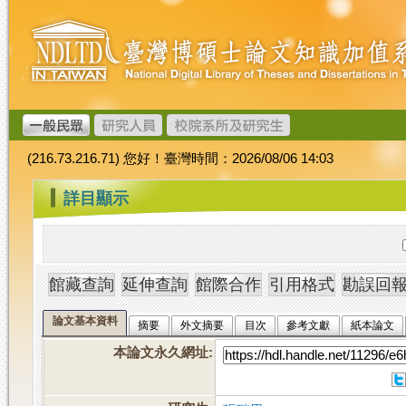
跳
臺
到
灣
主
博
要
碩
內
士
容
論
文
(216.73.216.71) 您好！臺灣時間：2026/08/06 14:03
加
值
:::
詳目顯示
系
統
論文基本資料
摘要
外文摘要
目次
參考文獻
紙本論文
本論文永久網址
: