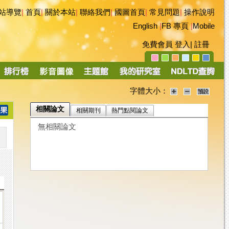
站導覽
|
首頁
|
關於本站
|
聯絡我們
|
國圖首頁
|
常見問題
|
操作說明
English
|
FB 專頁
|
Mobile
免費會員
登入
|
註冊
字體大小：
相關論文
相關期刊
熱門點閱論文
無相關論文