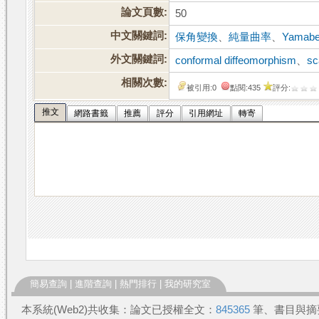
論文頁數:
50
中文關鍵詞:
保角變換
、
純量曲率
、
Yamab
外文關鍵詞:
conformal diffeomorphism
、
sc
相關次數:
被引用:0
點閱:435
評分:
推文
網路書籤
推薦
評分
引用網址
轉寄
簡易查詢
|
進階查詢
|
熱門排行
|
我的研究室
本系統(Web2)共收集：論文已授權全文：
845365
筆、書目與摘