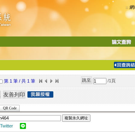
網
:::
功
能
切
換
導
覽
/1
頁
第 1 筆 / 共 1 筆
列
QR Code
複製永久網址
Twitter