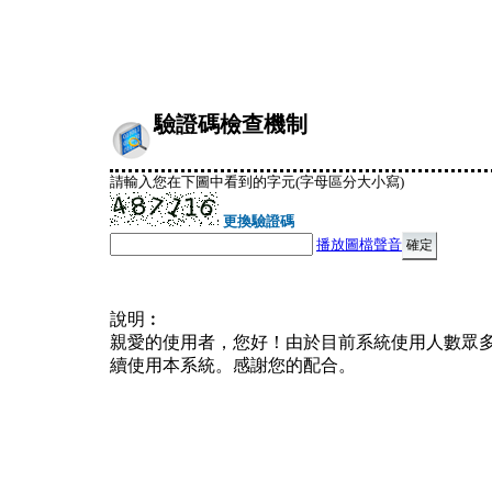
驗證碼檢查機制
請輸入您在下圖中看到的字元(字母區分大小寫)
更換驗證碼
播放圖檔聲音
說明︰
親愛的使用者，您好！由於目前系統使用人數眾
續使用本系統。感謝您的配合。