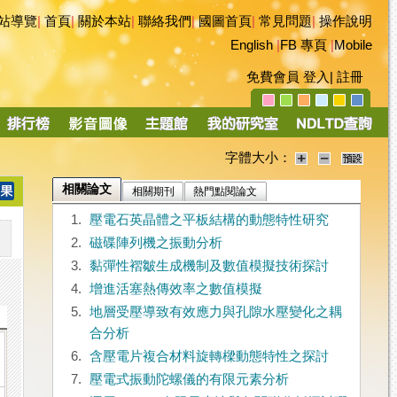
站導覽
|
首頁
|
關於本站
|
聯絡我們
|
國圖首頁
|
常見問題
|
操作說明
English
|
FB 專頁
|
Mobile
免費會員
登入
|
註冊
字體大小：
相關論文
相關期刊
熱門點閱論文
1.
壓電石英晶體之平板結構的動態特性研究
2.
磁碟陣列機之振動分析
3.
黏彈性褶皺生成機制及數值模擬技術探討
4.
增進活塞熱傳效率之數值模擬
5.
地層受壓導致有效應力與孔隙水壓變化之耦
合分析
6.
含壓電片複合材料旋轉樑動態特性之探討
7.
壓電式振動陀螺儀的有限元素分析