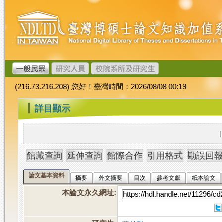
跳
臺
到
灣
主
博
要
碩
內
士
容
論
文
(216.73.216.208) 您好！臺灣時間：2026/08/08 00:19
加
值
:::
詳目顯示
系
統
論文基本資料
摘要
外文摘要
目次
參考文獻
紙本論文
本論文永久網址
: