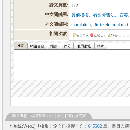
論文頁數:
112
中文關鍵詞:
數值模擬
、
有限元素法
、
石英
外文關鍵詞:
simulation
、
finite element met
相關次數:
被引用:
5
點閱:399
評分:
推文
網路書籤
推薦
評分
引用網址
轉寄
簡易查詢
|
進階查詢
|
熱門排行
|
我的研究室
本系統(Web1)共收集：論文已授權全文：
845362
筆、書目與摘