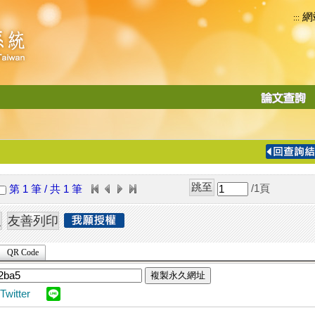
網
:::
功
能
切
換
導
覽
/1
頁
第 1 筆 / 共 1 筆
列
QR Code
複製永久網址
Twitter