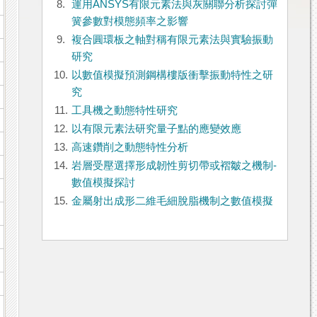
8.
運用ANSYS有限元素法與灰關聯分析探討彈
簧參數對模態頻率之影響
9.
複合圓環板之軸對稱有限元素法與實驗振動
研究
10.
以數值模擬預測鋼構樓版衝擊振動特性之研
究
11.
工具機之動態特性研究
12.
以有限元素法研究量子點的應變效應
13.
高速鑽削之動態特性分析
14.
岩層受壓選擇形成韌性剪切帶或褶皺之機制-
數值模擬探討
15.
金屬射出成形二維毛細脫脂機制之數值模擬