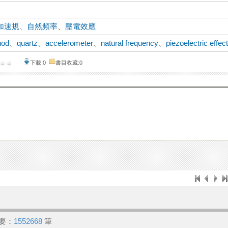
加速規
、
自然頻率
、
壓電效應
hod
、
quartz
、
accelerometer
、
natural frequency
、
piezoelectric effec
下載:0
書目收藏:0
要：
1552668
筆