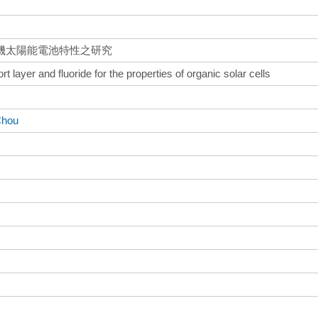
機太陽能電池特性之研究
rt layer and fluoride for the properties of organic solar cells
Chou