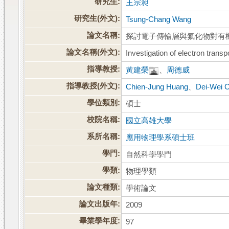
研究生:
王宗昶
研究生(外文):
Tsung-Chang Wang
論文名稱:
探討電子傳輸層與氟化物對有
論文名稱(外文):
Investigation of electron transpo
指導教授:
黃建榮
、
周德威
指導教授(外文):
Chien-Jung Huang
、
Dei-Wei 
學位類別:
碩士
校院名稱:
國立高雄大學
系所名稱:
應用物理學系碩士班
學門:
自然科學學門
學類:
物理學類
論文種類:
學術論文
論文出版年:
2009
畢業學年度:
97