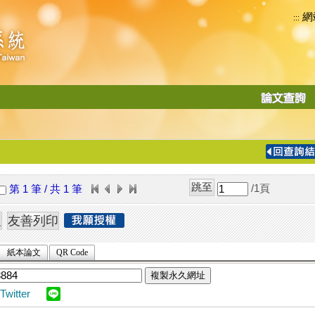
網
:::
功
能
切
換
導
覽
/1
頁
第 1 筆 / 共 1 筆
列
紙本論文
QR Code
複製永久網址
Twitter