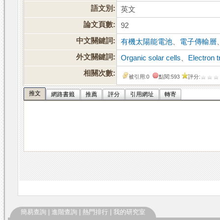
語文別:
英文
論文頁數:
92
中文關鍵詞:
有機太陽能電池
、
電子傳輸層
外文關鍵詞:
Organic solar cells
、
Electron t
相關次數:
被引用:0
點閱:593
評分:
推文
網路書籤
推薦
評分
引用網址
轉寄
簡易查詢
|
進階查詢
|
熱門排行
|
我的研究室