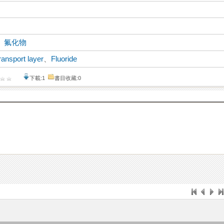
、
氟化物
ransport layer
、
Fluoride
下載:1
書目收藏:0