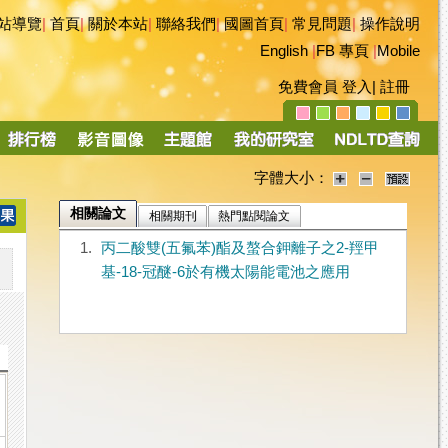
站導覽
|
首頁
|
關於本站
|
聯絡我們
|
國圖首頁
|
常見問題
|
操作說明
English
|
FB 專頁
|
Mobile
免費會員
登入
|
註冊
字體大小：
相關論文
相關期刊
熱門點閱論文
1.
丙二酸雙(五氟苯)酯及螯合鉀離子之2-羥甲
基-18-冠醚-6於有機太陽能電池之應用