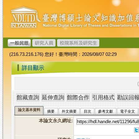
跳
臺
到
灣
主
博
要
碩
內
士
容
論
文
(216.73.216.176) 您好！臺灣時間：2026/08/07 02:29
加
值
:::
詳目顯示
系
統
論文基本資料
摘要
外文摘要
目次
參考文獻
電子全文
本論文永久網址
: