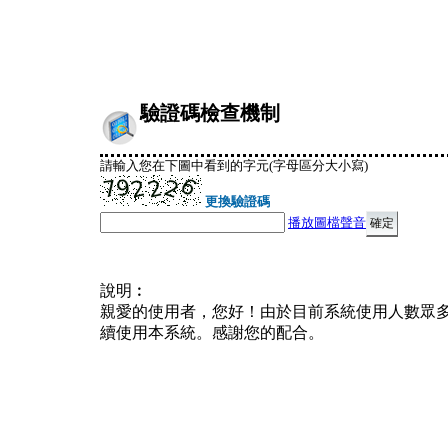
驗證碼檢查機制
請輸入您在下圖中看到的字元(字母區分大小寫)
更換驗證碼
播放圖檔聲音
說明︰
親愛的使用者，您好！由於目前系統使用人數眾
續使用本系統。感謝您的配合。