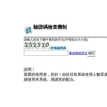
驗證碼檢查機制
請輸入您在下圖中看到的字元(字母區分大小寫)
更換驗證碼
播放圖檔聲音
說明︰
親愛的使用者，您好！由於目前系統使用人數眾
續使用本系統。感謝您的配合。