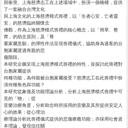
與衝突。上海慈濟志工在上述場域中，扮演一個橋樑，提供
了一套融合台灣文化
與上海文化的上海慈濟模式喪禮，以「生者心安，亡者靈
安」的慈濟臨終關懷念
佛觀，作為上海慈濟模式喪禮的核心概念，以「簡單、整
齊」的助念原則，及「尊
重家屬意願」的彈性作法呈現喪禮儀式，協助身為過客的台
胞家屬渡過喪親的悲
傷階段。
本研究企圖呈現上海慈濟模式喪禮的特性，並探討此喪禮對
台胞家屬提供
何種功能，為何能被台胞家屬接受？慈濟志工在此喪禮中扮
演何種角色與功能？
本研究從象徵及功能理論分析，分析上海慈濟模式喪禮中可
見的「物」；從
音樂治療角度，分析助念時所採用的音樂及其所提供安定人
心的效果；從心理治
療理論分析此喪禮儀式提供的悲傷療癒功能；亦採用社會資
本理論，發現信任關