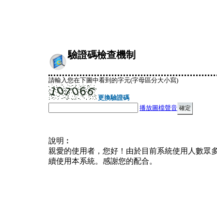
驗證碼檢查機制
請輸入您在下圖中看到的字元(字母區分大小寫)
更換驗證碼
播放圖檔聲音
說明︰
親愛的使用者，您好！由於目前系統使用人數眾
續使用本系統。感謝您的配合。