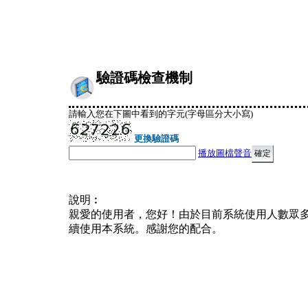
驗證碼檢查機制
請輸入您在下圖中看到的字元(字母區分大小寫)
更換驗證碼
播放圖檔聲音
說明︰
親愛的使用者，您好！由於目前系統使用人數眾
續使用本系統。感謝您的配合。