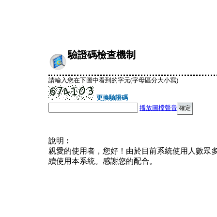
驗證碼檢查機制
請輸入您在下圖中看到的字元(字母區分大小寫)
更換驗證碼
播放圖檔聲音
說明︰
親愛的使用者，您好！由於目前系統使用人數眾
續使用本系統。感謝您的配合。