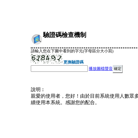
驗證碼檢查機制
請輸入您在下圖中看到的字元(字母區分大小寫)
更換驗證碼
播放圖檔聲音
說明︰
親愛的使用者，您好！由於目前系統使用人數眾
續使用本系統。感謝您的配合。