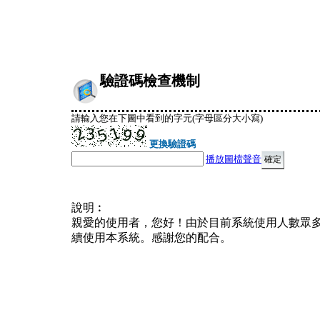
驗證碼檢查機制
請輸入您在下圖中看到的字元(字母區分大小寫)
更換驗證碼
播放圖檔聲音
說明︰
親愛的使用者，您好！由於目前系統使用人數眾
續使用本系統。感謝您的配合。