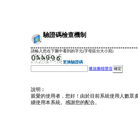
驗證碼檢查機制
請輸入您在下圖中看到的字元(字母區分大小寫)
更換驗證碼
播放圖檔聲音
說明︰
親愛的使用者，您好！由於目前系統使用人數眾
續使用本系統。感謝您的配合。