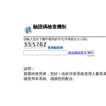
驗證碼檢查機制
請輸入您在下圖中看到的字元(字母區分大小寫)
更換驗證碼
播放圖檔聲音
說明︰
親愛的使用者，您好！由於目前系統使用人數眾
續使用本系統。感謝您的配合。