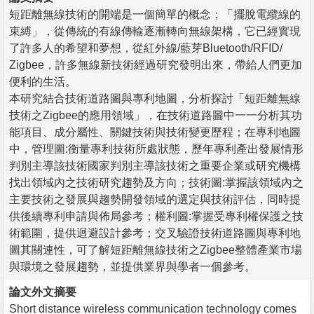
短距離無線技術的開端是一個簡單的概念；「擺脫電纜線的
束縛」，從傳統的有線傳輸逐漸轉向無線架構，它已經實現
了許多人的希望和夢想，從紅外線/藍芽Bluetooth/RFID/
Zigbee，許多無線新技術經過研究發明出來，帶給人們更加
便利的生活。
本研究結合技術道路圖與專利地圖，分析探討「短距離無線
技術之Zigbee的應用領域」，在技術道路圖中一一分析其功
能項目、成分屬性、關鍵技術與技術變更歷程；在專利地圖
中，管理圖:衡量專利技術所處狀態，歷年專利產出發展情形
判別主導該技術國家判別主導該技術之重要企業或研究機構
找出領域內之技術研究趨勢及方向；技術圖:掌握該領域內之
主要技術之發展與趨勢開發領域的選定與技術評估，同時提
供後續專利申請與佈局參考；權利圖:掌握受專利權保護之技
術範圍，提供迴避設計參考；交叉驗證技術道路圖與專利地
圖其關連性，可了解短距離無線技術之Zigbee整體產業市場
與環境之發展趨勢，並提供業界與學者一個參考。
論文外文摘要
Short distance wireless communication technology comes