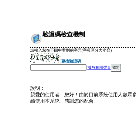
驗證碼檢查機制
請輸入您在下圖中看到的字元(字母區分大小寫)
更換驗證碼
播放圖檔聲音
說明︰
親愛的使用者，您好！由於目前系統使用人數眾
續使用本系統。感謝您的配合。