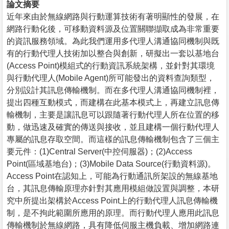
論文摘要
近年來由於無線網路與行動運算技術有著明顯性的發展，在
網路行動化後，可移動資料源及位置關聯擷取成為非常重要
的資訊服務領域。為此我們運用多代理人溝通協同機制與既
有的行動代理人技術加以整合與創新，研擬出一套以基地台
(Access Point)模組式的行動資訊系統架構，並針對其環境
與行動代理人(Mobile Agent)所可能發出的資料查詢類型，
分別設計其訊息傳輸機制。而在多代理人溝通協同機制裡，
提出四種互動模式，而建構在此基本模式上，再建立訊息傳
輸機制，主要是讓訊息可以跟隨著行動代理人所在位置的移
動，做迅速及確實的傳送與接收，並且建構一個行動代理人
專屬的訊息存取空間。而這樣的訊息傳輸機制包含了三個主
要元件：(1)Central Server(中控伺服器)；(2)Access
Point(區域基地台)；(3)Mobile Data Source(行動資料源)。
Access Point在認知上，可能為行動通訊所架設的無線基地
台，其訊息傳輸原理亦針對其應用模組做設置與調整，本研
究中所提出架構於Access Point上的行動代理人訊息傳輸機
制，是不拘此範圍所應用的原理。而行動代理人應用此訊息
傳輸機制於無線網路，具有降低伺服主機負載、增加網路連