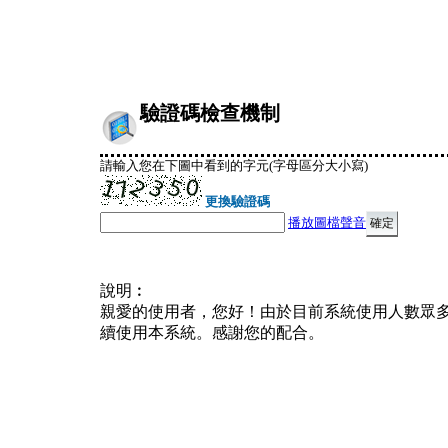
驗證碼檢查機制
請輸入您在下圖中看到的字元(字母區分大小寫)
更換驗證碼
播放圖檔聲音
說明︰
親愛的使用者，您好！由於目前系統使用人數眾
續使用本系統。感謝您的配合。