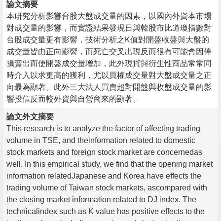
論文摘要
本研究分析影響台股大盤成交量的因素，以國內外資本市場
對成交量的影響，而實證結果發現日與韓股市比道瓊指數對
台股成交量更有影響，技術分析之K值對開盤收盤與大盤的
成交量皆由正向影響，而死亡交叉出現反而很有可能會因停
損賣出而使開盤成交量增加，此外現貨與衍生性商品常常同
時介入以求更高的獲利，尤以買權成交量對大盤成交量之正
向最為顯著。此外三大法人買賣超對開盤與收盤成交量的影
響投信反而較外資與自營商來的顯著。
論文外文摘要
This research is to analyze the factor of affecting trading
volume in TSE, and theinformation related to domestic
stock markets and foreign stock market are concernedas
well. In this empirical study, we find that the opening market
information relatedJapanese and Korea have effects the
trading volume of Taiwan stock markets, ascompared with
the closing market information related to DJ index. The
technicalindex such as K value has positive effects to the