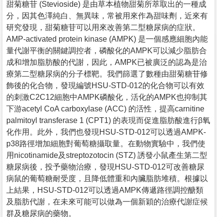
甜菊糖苷 (Stevioside) 是由草本植物甜菊所萃取出的一種成
分，因其色澤純白、無異味，常被用來作為甜味劑，近來有
研究發現，甜菊糖苷可以用來改善第二型糖尿病的症狀。
AMP-activated protein kinase (AMPK) 是一個感應細胞內能
量代謝平衡的關鍵調控者，磷酸化的AMPK可以減少脂肪合
成和增加脂肪酸的代謝，因此，AMPK已被廣泛的認為是治
療第二型糖尿病的分子標靶。我們篩選了數種由甜菊糖苷修
飾後的化合物，發現編號HSU-STD-012的化合物可以有效
的刺激C2C12細胞中AMPK磷酸化，活化的AMPK也抑制其
下游acetyl CoA carboxylase (ACC) 的活性，提高carnitine
palmitoyl transferase 1 (CPT1) 的表現而促進脂肪酸進行β氧
化作用。此外，我們也發現HSU-STD-012可以透過AMPK-
p38路徑增加細胞對葡萄糖攝取量。在動物實驗中，我們使
用nicotinamide及streptozotocin (STZ) 誘發小鼠產生第二型
糖尿病後，投予藥物治療，發現HSU-STD-012可改善糖尿
病鼠的葡萄糖耐受度，且降低體重和內臟脂肪堆積。根據以
上結果，HSU-STD-012可以透過AMPK傳遞路徑調控醣類
及脂肪代謝，在未來可能可以做為一個新穎的治療代謝症候
群及糖尿病的藥物。