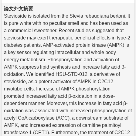
論文外文摘要
Stevioside is isolated from the Stevia rebaudiana bertoni. It
is pure white with no peculiar smell and has been used as
a commercial sweetener. Recent studies suggested that
stevioside may exert therapeutic beneficial effects in type-2
diabetes patients. AMP-activated protein kinase (AMPK) is
a key sensor regulating intracellular and whole body
energy metabolism. Phosphorylation and activation of
AMPK suppress lipid synthesis and increase fatty acid β-
oxidation. We identified HSU-STD-012, a derivative of
stevioside, as a potent activator of AMPK in C2C12
myotube cells. Increase of AMPK phosphorylation
promoted increased fatty acid β-oxidation in a dose-
dependent manner. Moreover, this increase in fatty acid β-
oxidation was associated with increased phosphorylation of
acetyl CoA carboxylase (ACC), a downstream substrate of
AMPK, and increased expression of carnitine palmitoyl
transferase 1 (CPT1). Furthermore, the treatment of C2C12