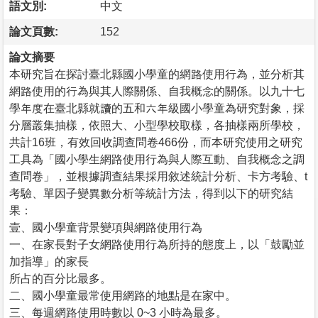
語文別:
中文
論文頁數:
152
論文摘要
本研究旨在探討臺北縣國小學童的網路使用行為，並分析其
網路使用的行為與其人際關係、自我概念的關係。以九十七
學年度在臺北縣就讀的五和六年級國小學童為研究對象，採
分層叢集抽樣，依照大、小型學校取樣，各抽樣兩所學校，
共計16班，有效回收調查問卷466份，而本研究使用之研究
工具為「國小學生網路使用行為與人際互動、自我概念之調
查問卷」，並根據調查結果採用敘述統計分析、卡方考驗、t
考驗、單因子變異數分析等統計方法，得到以下的研究結
果：
壹、國小學童背景變項與網路使用行為
一、在家長對子女網路使用行為所持的態度上，以「鼓勵並
加指導」的家長
所占的百分比最多。
二、國小學童最常使用網路的地點是在家中。
三、每週網路使用時數以 0~3 小時為最多。