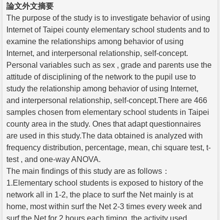
論文外文摘要
The purpose of the study is to investigate behavior of using
Internet of Taipei county elementary school students and to
examine the relationships among behavior of using
Internet, and interpersonal relationship, self-concept.
Personal variables such as sex , grade and parents use the
attitude of disciplining of the network to the pupil use to
study the relationship among behavior of using Internet,
and interpersonal relationship, self-concept.There are 466
samples chosen from elementary school students in Taipei
county area in the study. Ones that adapt questionnaires
are used in this study.The data obtained is analyzed with
frequency distribution, percentage, mean, chi square test, t-
test , and one-way ANOVA.
The main findings of this study are as follows：
1.Elementary school students is exposed to history of the
network all in 1-2, the place to surf the Net mainly is at
home, most within surf the Net 2-3 times every week and
surf the Net for 2 hours each timing, the activity used