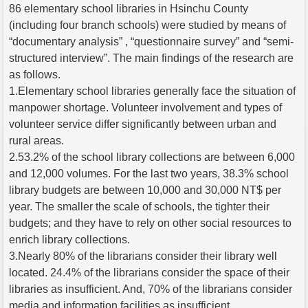
86 elementary school libraries in Hsinchu County
(including four branch schools) were studied by means of
“documentary analysis” , “questionnaire survey” and “semi-
structured interview”. The main findings of the research are
as follows.
1.Elementary school libraries generally face the situation of
manpower shortage. Volunteer involvement and types of
volunteer service differ significantly between urban and
rural areas.
2.53.2% of the school library collections are between 6,000
and 12,000 volumes. For the last two years, 38.3% school
library budgets are between 10,000 and 30,000 NT$ per
year. The smaller the scale of schools, the tighter their
budgets; and they have to rely on other social resources to
enrich library collections.
3.Nearly 80% of the librarians consider their library well
located. 24.4% of the librarians consider the space of their
libraries as insufficient. And, 70% of the librarians consider
media and information facilities as insufficient.