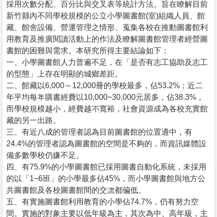
採用次數分配、百分比與交叉表等統計方法。旨在瞭解目前
新竹縣內不同學校規模的公立小學圖書館(室)組織人員、館
藏、館舍設備、營運管理之情形、蒐集各校在推動圖書館利
用教育及推廣閱讀活動上的作法及瞭解圖書館管理者經營圖
書館的困難與需求。本研究所得主要結論如下：
一、小學圖書館人力普遍不足，在「是否有志工協助及志工
的型態」上存在明顯的城鄉差距。
二、館藏以6,000～12,000冊的學校最多，佔53.2%；近二
年平均每年購書經費以10,000~30,000元居多，佔38.3%，
而學校規模越小，經費越不寬裕，社會資源成為各校充實館
藏的另一出路。
三、有近八成的管理者認為目前圖書館的位置適中，有
24.4%的管理者認為圖書館的空間是不夠的，而資訊媒體設
備多數學校仍嫌不足。
四、有75.9%的小學圖書館已採用圖書自動化系統，未採用
的以「1~6班」的小學最多佔45%，而小學圖書館與地方公
共圖書館及各校圖書館間的交流都偏低。
五、有實施圖書館利用教育的小學佔74.7%，仍有努力空
間。實施的對象主要以低年級為主，其次為中、高年級，主