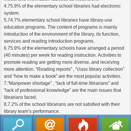
4.75.9% of the elementary school libraries had electronic
system.
5.74.7% elementary school libraries have library-use
education programs. The content of programs is mainly
introduction of the environment of the library, its function,
services and reading introduction programs.
6.75.9% of the elementary schools have arranged a period
(40 minutes) per week for reading instruction. Activities to
promote reading are getting more diverse, and receiving
more attention. “Reading reports” , “class library collection”
and “how to make a book” are the most popular activities.
7.“Manpower shortage” , “lack of full-time librarians” and
“lack of professional knowledge” are the main issues that
librarians faced.
8.7.2% of the school librarians are not satisfied with their
library team’s performance.
返回列表