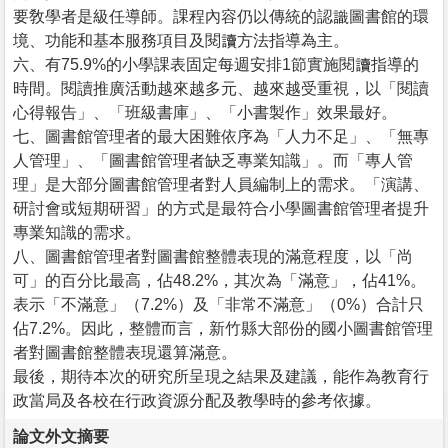
要敎學者是級任導師。課程內容仍以傳統的認識圖書館的環
境、功能和基本服務項目及閱讀方法指導為主。
六、有75.9%的小學課表固定每週安排1節實施閱讀指導的
時間。閱讀推廣活動越來越多元、越來越受重視，以「閱讀
心得報告」、「班級書庫」、「小書製作」效果最好。
七、圖書館管理者的最大困難依序為「人力不足」、「無專
人管理」、「圖書館管理者缺乏專業知識」。而「專人管
理」是大部分圖書館管理者對人員編制上的需求。「演講、
研討會或短期研習」的方式是最符合小學圖書館管理者提升
專業知識的需求。
八、圖書館管理者對圖書館整體表現的滿意程度，以「尚
可」的百分比最高，佔48.2%，其次為「滿意」，佔41%。
表示「不滿意」（7.2%）及「非常不滿意」（0%）合計只
佔7.2%。因此，整體而言，新竹縣大部份的國小圖書館管理
者對圖書館整體表現還算滿意。
最後，期待本次的研究所呈現之結果及建議，能作為教育行
政當局及各校在行政資源分配及教學時的參考依據。
論文外文摘要