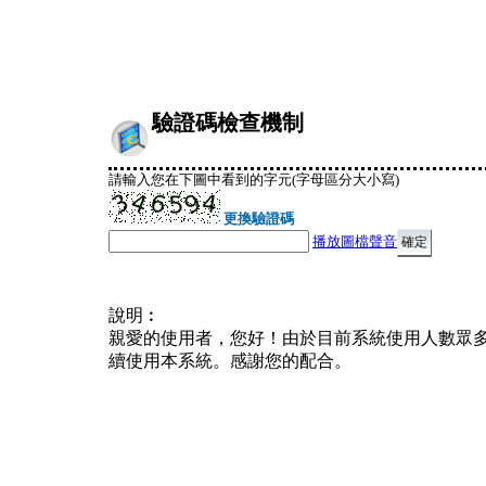
驗證碼檢查機制
請輸入您在下圖中看到的字元(字母區分大小寫)
更換驗證碼
播放圖檔聲音
說明︰
親愛的使用者，您好！由於目前系統使用人數眾
續使用本系統。感謝您的配合。