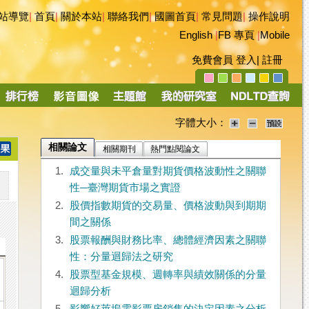
站導覽
|
首頁
|
關於本站
|
聯絡我們
|
國圖首頁
|
常見問題
|
操作說明
English
|
FB 專頁
|
Mobile
免費會員
登入
|
註冊
字體大小：
相關論文
相關期刊
熱門點閱論文
1.
成交量與未平倉量對期貨價格波動性之關聯
性─臺灣期貨市場之實證
2.
股價指數期貨的交易量、價格波動與到期期
間之關係
3.
股票報酬與財務比率、總體經濟因素之關聯
性：分量迴歸法之研究
4.
股票型基金規模、週轉率與績效關係的分量
迴歸分析