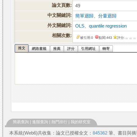
論文頁數:
49
中文關鍵詞:
簡單迴歸
、
分量迴歸
外文關鍵詞:
OLS
、
quantile regression
相關次數:
被引用:0
點閱:443
評分:
推文
網路書籤
推薦
評分
引用網址
轉寄
簡易查詢
|
進階查詢
|
熱門排行
|
我的研究室
本系統(Web6)共收集：論文已授權全文：
845362
筆、書目與摘