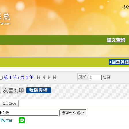
網
:::
功
能
切
換
導
覽
/1
頁
第 1 筆 / 共 1 筆
列
QR Code
複製永久網址
Twitter