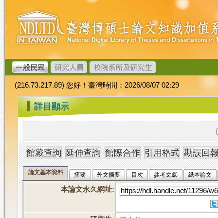
跳
臺
到
灣
主
博
要
碩
內
士
容
論
文
(216.73.217.89) 您好！臺灣時間：2026/08/07 02:29
加
值
:::
詳目顯示
系
統
論文基本資料
摘要
外文摘要
目次
參考文獻
紙本論文
本論文永久網址
: