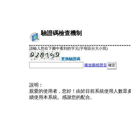
驗證碼檢查機制
請輸入您在下圖中看到的字元(字母區分大小寫)
更換驗證碼
播放圖檔聲音
說明︰
親愛的使用者，您好！由於目前系統使用人數眾
續使用本系統。感謝您的配合。